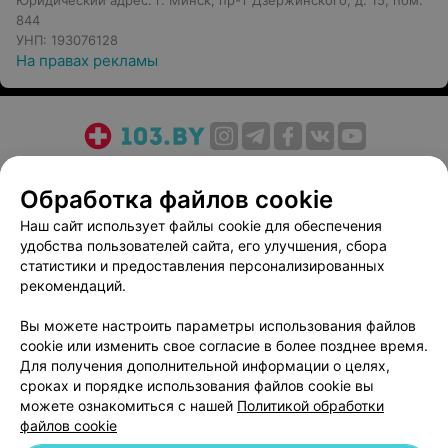
Юридический адрес: г. Минск, пр-т Дзержинского, д. 15, пом.
844
УНП: 193076128
На правах рекламы
О проекте
Новости проекта
Размещение рекламы
Обработка файлов cookie
Медицинский маркетинг
Публичный договор
Пользовательское соглашение
Способы оплаты
Наш сайт использует файлы cookie для обеспечения
удобства пользователей сайта, его улучшения, сбора
Вакансии
Партнеры
статистики и предоставления персонализированных
Написать руководителю 103.by
рекомендаций.
Написать в поддержку
Вы можете настроить параметры использования файлов
Персональные настройки cookie
cookie или изменить свое согласие в более позднее время.
Обработка персональных данных
Для получения дополнительной информации о целях,
сроках и порядке использования файлов cookie вы
можете ознакомиться с нашей
Политикой обработки
файлов cookie