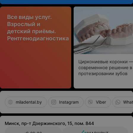
Все виды услуг.
Взрослый и
детский приёмы.
Рентгенодиагностика
Циркониевые коронки 
современное решение в
протезировании зубов
miladental.by
Instagram
Viber
Wha
Минск, пр-т Дзержинского, 15, пом. 844