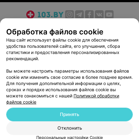
О проекте
Новости проекта
Размещение рекламы
Обработка файлов cookie
Медицинский маркетинг
Публичный договор
Наш сайт использует файлы cookie для обеспечения
Пользовательское соглашение
Способы оплаты
удобства пользователей сайта, его улучшения, сбора
Вакансии
Партнеры
статистики и предоставления персонализированных
рекомендаций.
Написать руководителю 103.by
Написать в поддержку
Вы можете настроить параметры использования файлов
Персональные настройки cookie
cookie или изменить свое согласие в более позднее время.
Для получения дополнительной информации о целях,
Обработка персональных данных
сроках и порядке использования файлов cookie вы
можете ознакомиться с нашей
Политикой обработки
файлов cookie
Принять
Отклонить
© 2026 ООО «Артокс Лаб», УНП 191700409
| 220012, Республика Беларусь,
г. Минск, улица Толбухина, 2, пом. 16 | help@103.by
Персональные настройки Cookie