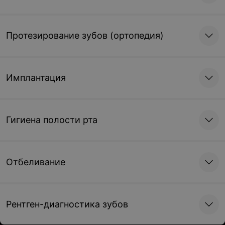
Процедуры, манипуляции
Протезирование зубов (ортопедия)
Повторное
эндодонтическое
лечение с постоянной
пломбой
Имплантация
от 520 руб.
Записаться
Гигиена полости рта
Отбеливание
Рентген-диагностика зубов