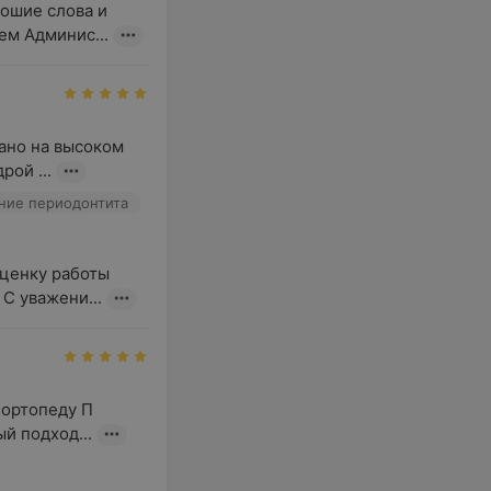
ошие слова и 
ем Админис...
но на высоком 
ой ...
ние периодонтита
ценку работы 
С уважени...
ортопеду П 
й подход...