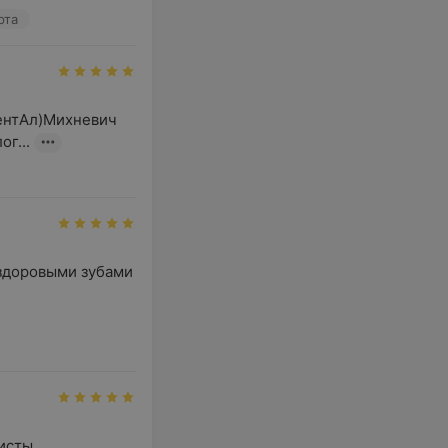
рта
ентАл)Михневич 
г...
здоровыми зубами 
сты, 