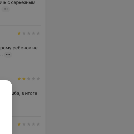
чь с серьезным 
.
рому ребенок не 
..
пломба, в итоге 