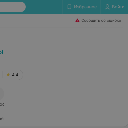
Избранное
Войти
Сообщить об ошибке
ы
4.4
ОС
ея