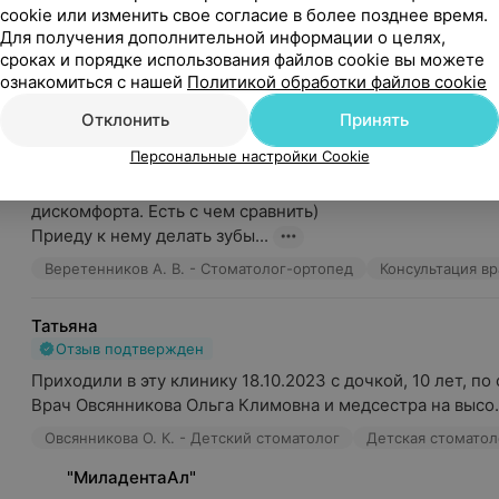
cookie или изменить свое согласие в более позднее время.
Обратилась с ребенком в 4 года к стоматологу. Это был
Для получения дополнительной информации о целях,
посещение. Ребенок не вырывался, не плакал, но как и ..
сроках и порядке использования файлов cookie вы можете
Детская стоматология
ознакомиться с нашей
Политикой обработки файлов cookie
Отклонить
Принять
Мария
Отзыв подтвержден
Персональные настройки Cookie
Замечательный отзывчивый доктор. Поставил имплант бе
дискомфорта. Есть с чем сравнить)

Приеду к нему делать зубы...
Веретенников А. В. - Стоматолог-ортопед
Консультация в
Татьяна
Отзыв подтвержден
Приходили в эту клинику 18.10.2023 с дочкой, 10 лет, по 
Врач Овсянникова Ольга Климовна и медсестра на высо.
Овсянникова О. К. - Детский стоматолог
Детская стоматол
"МиладентаАл"