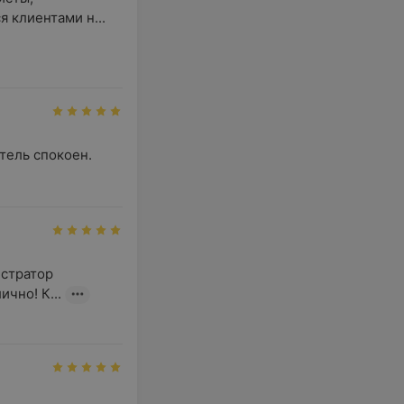
 клиентами н...
ель спокоен. 
стратор 
чно! К...