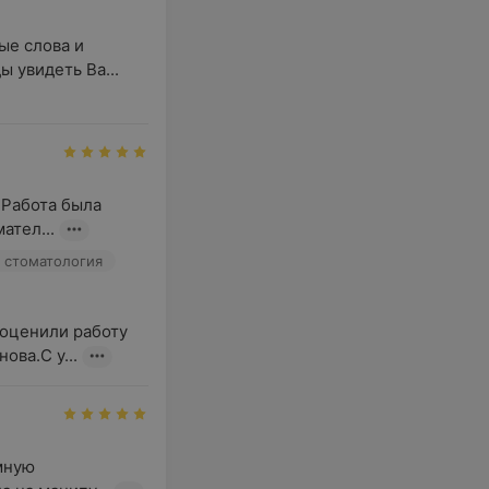
е слова и 
 увидеть Ва...
Работа была 
ател...
 стоматология
оценили работу 
ова.С у...
мную 