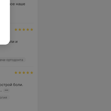
о первое наше 
.
з боли и 
рача-ортодонта
острой боли.

..
огия