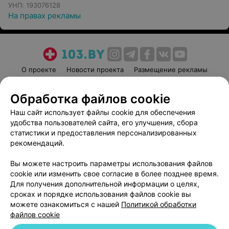
УНП: 193076128
На правах рекламы
О проекте
Новости проекта
Размещение рекламы
Медицинский маркетинг
Публичный договор
Обработка файлов cookie
Пользовательское соглашение
Способы оплаты
Наш сайт использует файлы cookie для обеспечения
Вакансии
Партнеры
удобства пользователей сайта, его улучшения, сбора
Написать руководителю 103.by
статистики и предоставления персонализированных
Написать в поддержку
рекомендаций.
Персональные настройки cookie
Вы можете настроить параметры использования файлов
Обработка персональных данных
cookie или изменить свое согласие в более позднее время.
Для получения дополнительной информации о целях,
сроках и порядке использования файлов cookie вы
можете ознакомиться с нашей
Политикой обработки
файлов cookie