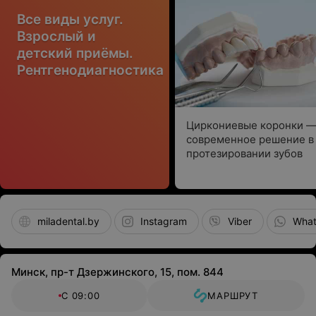
Все виды услуг.
Взрослый и
детский приёмы.
Рентгенодиагностика
Циркониевые коронки 
современное решение в
протезировании зубов
miladental.by
Instagram
Viber
Wha
Минск, пр-т Дзержинского, 15, пом. 844
С 09:00
МАРШРУТ