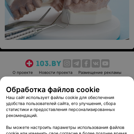
О проекте
Новости проекта
Размещение рекламы
Медицинский маркетинг
Публичный договор
Обработка файлов cookie
Пользовательское соглашение
Способы оплаты
Наш сайт использует файлы cookie для обеспечения
Вакансии
Партнеры
удобства пользователей сайта, его улучшения, сбора
Написать руководителю 103.by
статистики и предоставления персонализированных
Написать в поддержку
рекомендаций.
Персональные настройки cookie
Вы можете настроить параметры использования файлов
Обработка персональных данных
cookie или изменить свое согласие в более позднее время.