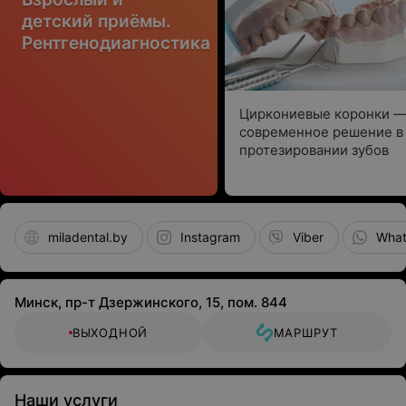
детский приёмы.
Рентгенодиагностика
Циркониевые коронки 
современное решение в
протезировании зубов
miladental.by
Instagram
Viber
Wha
Минск, пр-т Дзержинского, 15, пом. 844
ВЫХОДНОЙ
МАРШРУТ
Наши услуги