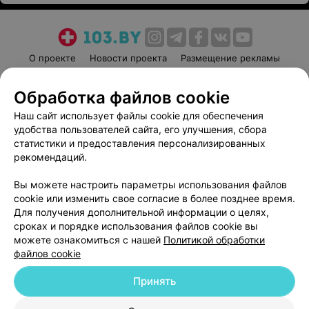
О проекте
Новости проекта
Размещение рекламы
Медицинский маркетинг
Публичный договор
Обработка файлов cookie
Пользовательское соглашение
Способы оплаты
Наш сайт использует файлы cookie для обеспечения
Вакансии
Партнеры
удобства пользователей сайта, его улучшения, сбора
Написать руководителю 103.by
статистики и предоставления персонализированных
Написать в поддержку
рекомендаций.
Персональные настройки cookie
Вы можете настроить параметры использования файлов
Обработка персональных данных
cookie или изменить свое согласие в более позднее время.
Для получения дополнительной информации о целях,
сроках и порядке использования файлов cookie вы
можете ознакомиться с нашей
Политикой обработки
файлов cookie
Принять
© 2026 ООО «Артокс Лаб», УНП 191700409
| 220012, Республика Беларусь,
г. Минск, улица Толбухина, 2, пом. 16 | help@103.by