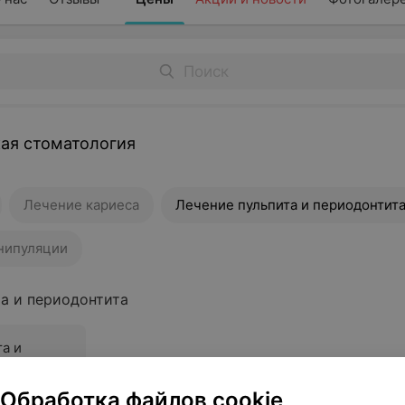
ая стоматология
Лечение кариеса
Лечение пульпита и периодонтит
нипуляции
та и периодонтита
а и
постоянной
Обработка файлов cookie