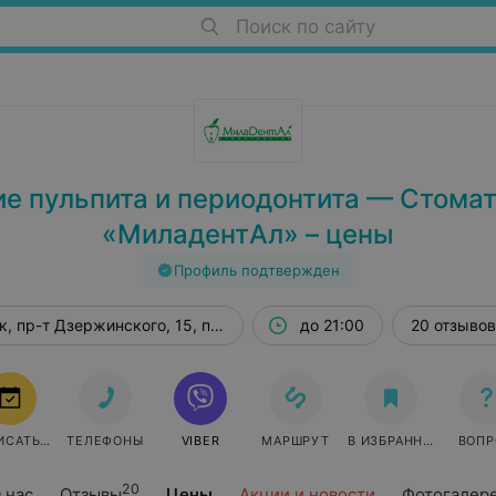
Поиск по сайту
е пульпита и периодонтита — Стома
«МиладентАл» – цены
Профиль подтвержден
, пр-т Дзержинского, 15, пом. 844
до 21:00
20 отзывов
ИСАТЬСЯ
ТЕЛЕФОНЫ
VIBER
МАРШРУТ
В ИЗБРАННОЕ
ВОПР
20
 нас
Отзывы
Цены
Акции и новости
Фотогалер