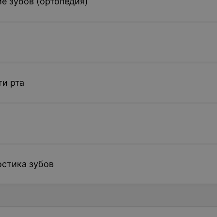
е зубов (ортопедия)
ти рта
остика зубов