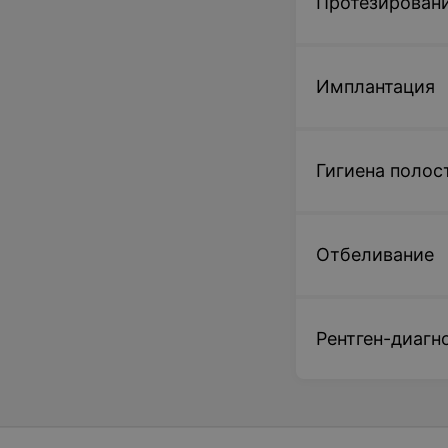
Протезировани
Имплантация
Гигиена полос
Отбеливание
Рентген-диагн