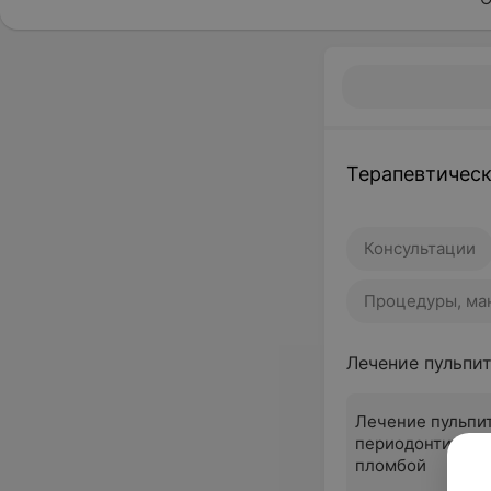
Терапевтическ
Консультации
Процедуры, ма
Лечение пульпи
Лечение пульпит
периодонтита с 
пломбой