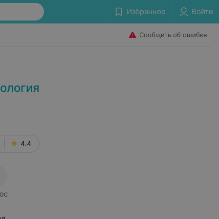
Избранное
Войти
Сообщить об ошибке
тология
4.4
ОС
ея